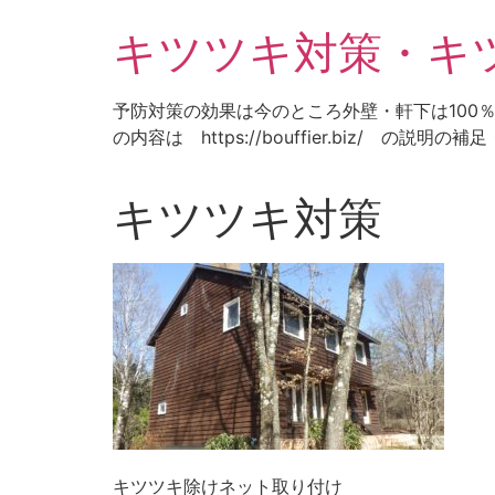
コ
キツツキ対策・キ
ン
テ
ン
予防対策の効果は今のところ外壁・軒下は100
ツ
の内容は https://bouffier.biz/ の説明
に
ス
キ
キツツキ対策
ッ
プ
キツツキ除けネット取り付け