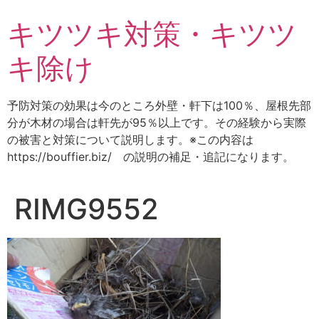
コ
キツツキ対策・キツツ
ン
テ
キ除け
ン
ツ
に
予防対策の効果は今のところ外壁・軒下は100％、屋根先部
ス
分が木材の場合は軒先が95％以上です。その経験から実際
キ
の被害と対策について説明します。※この内容は
ッ
https://bouffier.biz/ の説明の補足・追記になります。
プ
RIMG9552