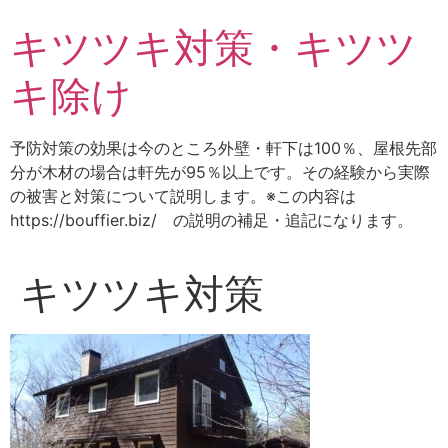
コ
キツツキ対策・キツツ
ン
テ
キ除け
ン
ツ
に
予防対策の効果は今のところ外壁・軒下は100％、屋根先部
ス
分が木材の場合は軒先が95％以上です。その経験から実際
キ
の被害と対策について説明します。※この内容は
ッ
https://bouffier.biz/ の説明の補足・追記になります。
プ
キツツキ対策