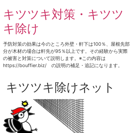
コ
キツツキ対策・キツツ
ン
テ
キ除け
ン
ツ
に
予防対策の効果は今のところ外壁・軒下は100％、屋根先部
ス
分が木材の場合は軒先が95％以上です。その経験から実際
キ
の被害と対策について説明します。※この内容は
ッ
https://bouffier.biz/ の説明の補足・追記になります。
プ
キツツキ除けネット