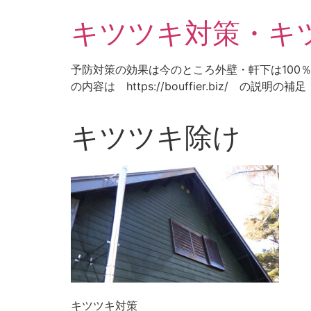
コ
キツツキ対策・キ
ン
テ
ン
予防対策の効果は今のところ外壁・軒下は100
ツ
の内容は https://bouffier.biz/ の説明
に
ス
キ
キツツキ除け
ッ
プ
キツツキ対策