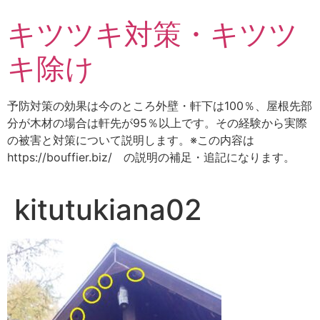
コ
キツツキ対策・キツツ
ン
テ
キ除け
ン
ツ
に
予防対策の効果は今のところ外壁・軒下は100％、屋根先部
ス
分が木材の場合は軒先が95％以上です。その経験から実際
キ
の被害と対策について説明します。※この内容は
ッ
https://bouffier.biz/ の説明の補足・追記になります。
プ
kitutukiana02